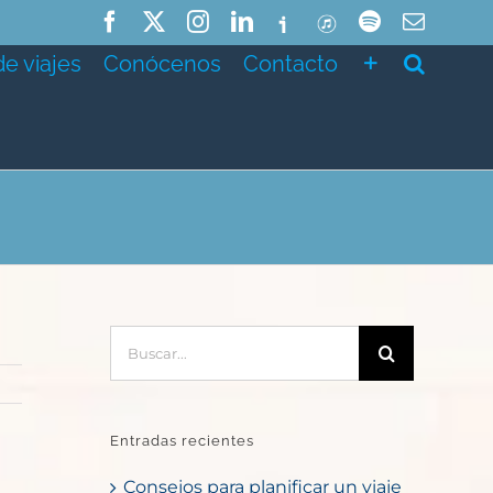
Facebook
X
Instagram
LinkedIn
Ivoox
ITunes
Spotify
Correo
electró
de viajes
Conócenos
Contacto
Buscar:
Entradas recientes
Consejos para planificar un viaje