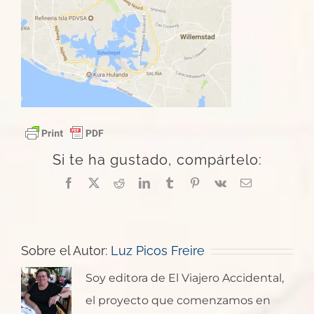
Si te ha gustado, compártelo:
Facebook
X
Reddit
LinkedIn
Tumblr
Pinterest
Vk
Correo
electrónico
Sobre el Autor:
Luz Picos Freire
Soy editora de El Viajero Accidental,
el proyecto que comenzamos en