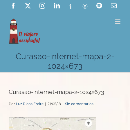
Saltar
Facebook
X
Instagram
LinkedIn
Ivoox
ITunes
Spotify
Corre
elect
al
contenido
Curasao-internet-mapa-2-
1024×673
Curasao-internet-mapa-2-1024×673
Por
Luz Picos Freire
|
21/05/18
|
Sin comentarios