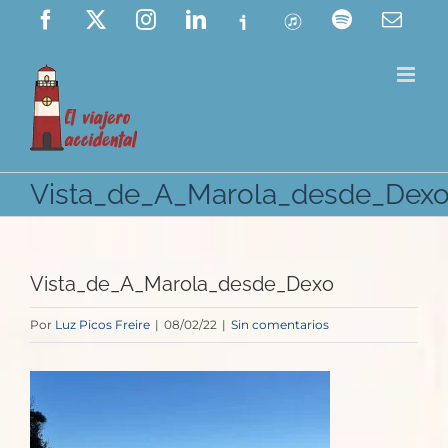
Saltar
Facebook
X
Instagram
LinkedIn
Ivoox
ITunes
Spotify
Corre
elect
al
contenido
Vista_de_A_Marola_desde_Dex
Vista_de_A_Marola_desde_Dexo
Por
Luz Picos Freire
|
08/02/22
|
Sin comentarios