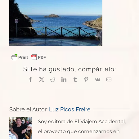
Si te ha gustado, compártelo:
Facebook
X
Reddit
LinkedIn
Tumblr
Pinterest
Vk
Correo
electrónico
Sobre el Autor:
Luz Picos Freire
Soy editora de El Viajero Accidental,
el proyecto que comenzamos en