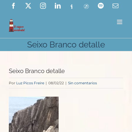
Saltar
Facebook
X
Instagram
LinkedIn
Ivoox
ITunes
Spotify
Corre
elect
al
contenido
Seixo Branco detalle
Seixo Branco detalle
Por
Luz Picos Freire
|
08/02/22
|
Sin comentarios