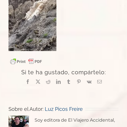
Si te ha gustado, compártelo:
Facebook
X
Reddit
LinkedIn
Tumblr
Pinterest
Vk
Correo
electrónico
Sobre el Autor:
Luz Picos Freire
Soy editora de El Viajero Accidental,