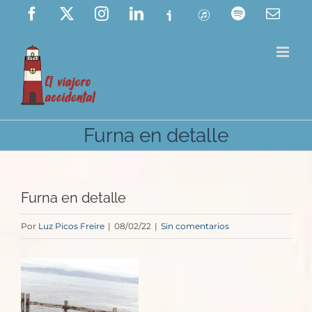
Saltar
Facebook
X
Instagram
LinkedIn
Ivoox
ITunes
Spotify
Corre
elect
al
contenido
Furna en detalle
Furna en detalle
Por
Luz Picos Freire
|
08/02/22
|
Sin comentarios