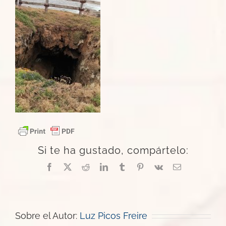
Si te ha gustado, compártelo:
Facebook
X
Reddit
LinkedIn
Tumblr
Pinterest
Vk
Correo
electrónico
Sobre el Autor:
Luz Picos Freire