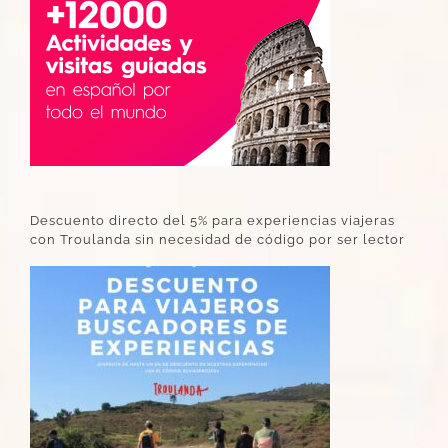
Descuento directo del 5% para experiencias viajeras
con Troulanda sin necesidad de código por ser lector