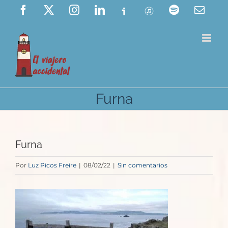
Saltar
Facebook
X
Instagram
LinkedIn
Ivoox
ITunes
Spotify
Corre
elect
al
contenido
Furna
Furna
Por
Luz Picos Freire
|
08/02/22
|
Sin comentarios