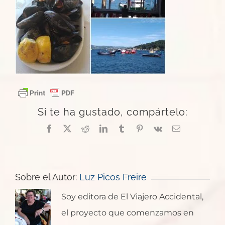
Si te ha gustado, compártelo:
Facebook
X
Reddit
LinkedIn
Tumblr
Pinterest
Vk
Correo
electrónico
Sobre el Autor:
Luz Picos Freire
Soy editora de El Viajero Accidental,
el proyecto que comenzamos en