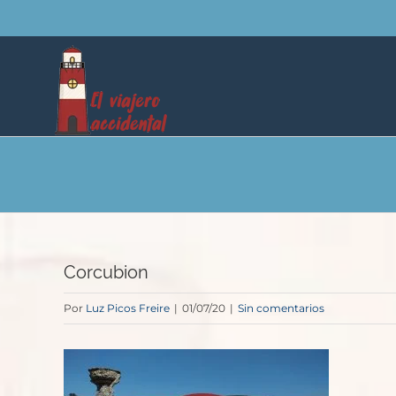
Saltar
al
contenido
Corcubion
Por
Luz Picos Freire
|
01/07/20
|
Sin comentarios