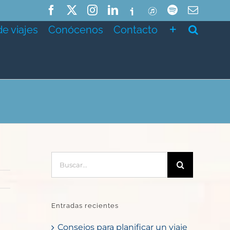
Facebook
X
Instagram
LinkedIn
Ivoox
ITunes
Spotify
Correo
electró
de viajes
Conócenos
Contacto
Buscar:
Entradas recientes
Consejos para planificar un viaje