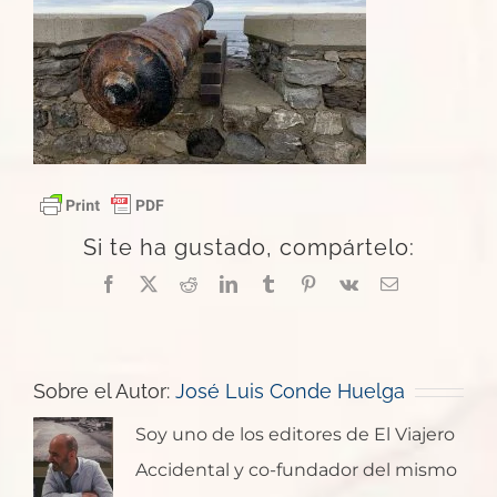
Si te ha gustado, compártelo:
Facebook
X
Reddit
LinkedIn
Tumblr
Pinterest
Vk
Correo
electrónico
Sobre el Autor:
José Luis Conde Huelga
Soy uno de los editores de El Viajero
Accidental y co-fundador del mismo