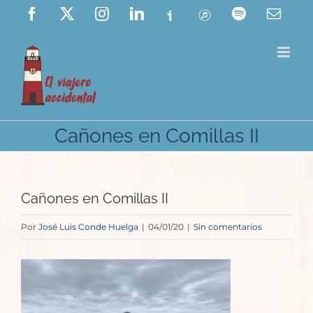
Saltar
Facebook
X
Instagram
LinkedIn
Ivoox
ITunes
Spotify
Corre
elect
al
contenido
Cañones en Comillas II
Cañones en Comillas II
Por
José Luis Conde Huelga
|
04/01/20
|
Sin comentarios