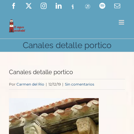
Saltar
Facebook
X
Instagram
LinkedIn
Ivoox
ITunes
Spotify
Corre
elect
al
contenido
Canales detalle portico
Canales detalle portico
Por
Carmen del Rio
|
12/12/19
|
Sin comentarios