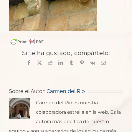
Si te ha gustado, compártelo:
Facebook
X
Reddit
LinkedIn
Tumblr
Pinterest
Vk
Correo
electrónico
Sobre el Autor:
Carmen del Rio
Carmen del Río es nuestra
colaboradora estrella en la web. Es la
autora más prolífica de nuestro
equipo y son suyos varios de los artículos más