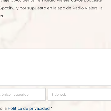
l Viajero Accidental" en Radio Viajera, cuyos podcasts
otify... y por supuesto en la app de Radio Viajera, la
s.
o la
Política de privacidad
*