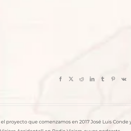
Facebook
X
Reddit
LinkedIn
Tumblr
Pinterest
V
al, el proyecto que comenzamos en 2017 José Luis Conde 