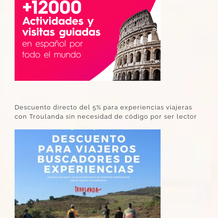
Descuento directo del 5% para experiencias viajeras
con Troulanda sin necesidad de código por ser lector