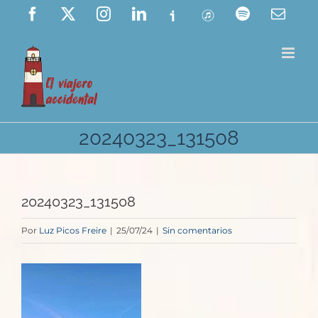
Saltar
Facebook
X
Instagram
LinkedIn
Ivoox
ITunes
Spotify
Corre
elect
al
contenido
20240323_131508
20240323_131508
Por
Luz Picos Freire
|
25/07/24
|
Sin comentarios