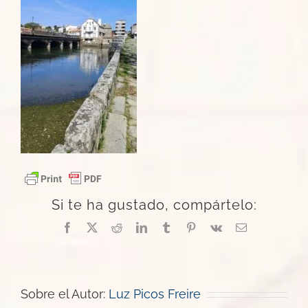
Si te ha gustado, compártelo:
Facebook
X
Reddit
LinkedIn
Tumblr
Pinterest
Vk
Correo
electrónico
Sobre el Autor:
Luz Picos Freire