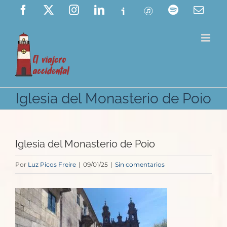
Saltar
Facebook
X
Instagram
LinkedIn
Ivoox
ITunes
Spotify
Corre
elect
al
contenido
Iglesia del Monasterio de Poio
Iglesia del Monasterio de Poio
Por
Luz Picos Freire
|
09/01/25
|
Sin comentarios