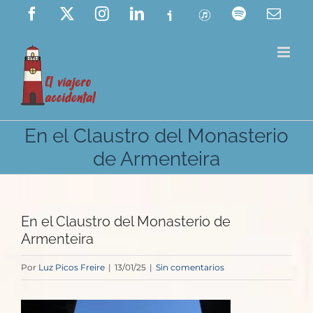
Saltar
Facebook
X
Instagram
LinkedIn
Ivoox
ITunes
Spotify
Corre
elect
al
contenido
En el Claustro del Monasterio
de Armenteira
En el Claustro del Monasterio de
Armenteira
Por
Luz Picos Freire
|
13/01/25
|
Sin comentarios