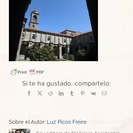
Si te ha gustado, compártelo:
Facebook
X
Reddit
LinkedIn
Tumblr
Pinterest
Vk
Correo
electrónico
Sobre el Autor:
Luz Picos Freire