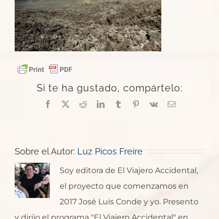
Si te ha gustado, compártelo:
Facebook
X
Reddit
LinkedIn
Tumblr
Pinterest
Vk
Correo
electrónico
Sobre el Autor:
Luz Picos Freire
Soy editora de El Viajero Accidental,
el proyecto que comenzamos en
2017 José Luis Conde y yo. Presento
y dirijo el programa "El Viajero Accidental" en