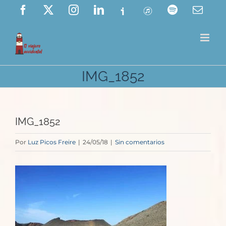
Saltar
Facebook
X
Instagram
LinkedIn
Ivoox
ITunes
Spotify
Corre
elect
al
contenido
IMG_1852
IMG_1852
Por
Luz Picos Freire
|
24/05/18
|
Sin comentarios