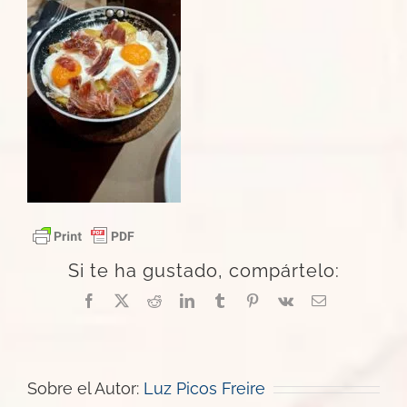
Si te ha gustado, compártelo:
Facebook
X
Reddit
LinkedIn
Tumblr
Pinterest
Vk
Correo
electrónico
Sobre el Autor:
Luz Picos Freire