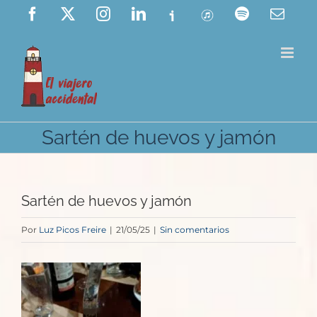
Saltar
Facebook
X
Instagram
LinkedIn
Ivoox
ITunes
Spotify
Corre
elect
al
contenido
Sartén de huevos y jamón
Sartén de huevos y jamón
Por
Luz Picos Freire
|
21/05/25
|
Sin comentarios