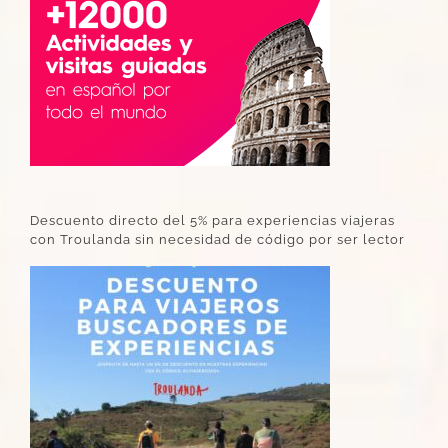
Descuento directo del 5% para experiencias viajeras
con Troulanda sin necesidad de código por ser lector