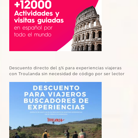
Descuento directo del 5% para experiencias viajeras
con Troulanda sin necesidad de código por ser lector