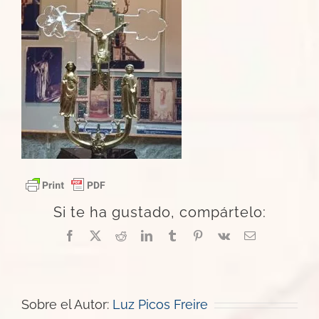
Si te ha gustado, compártelo:
Facebook
X
Reddit
LinkedIn
Tumblr
Pinterest
Vk
Correo
electrónico
Sobre el Autor:
Luz Picos Freire