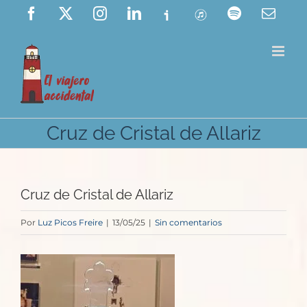
Saltar
Facebook
X
Instagram
LinkedIn
Ivoox
ITunes
Spotify
Corre
elect
al
contenido
Cruz de Cristal de Allariz
Cruz de Cristal de Allariz
Por
Luz Picos Freire
|
13/05/25
|
Sin comentarios