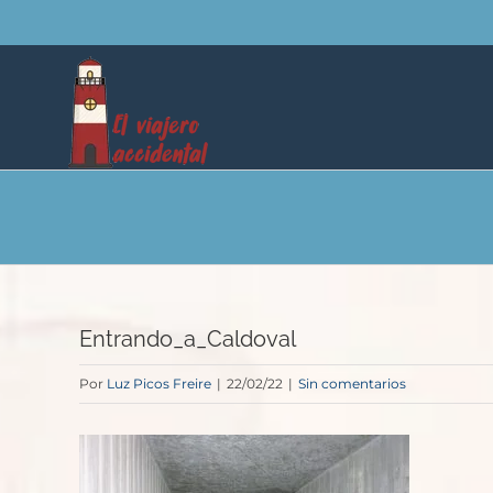
Saltar
al
contenido
Entrando_a_Caldoval
Por
Luz Picos Freire
|
22/02/22
|
Sin comentarios