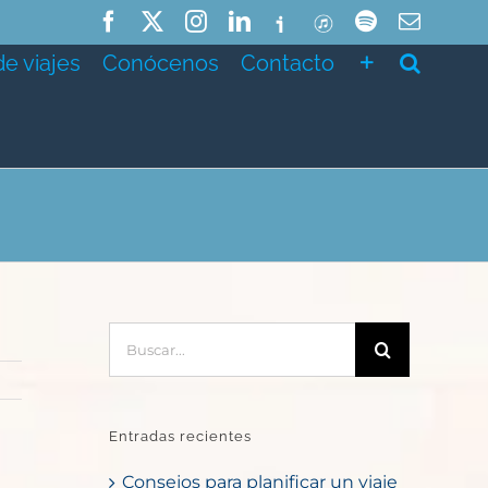
Facebook
X
Instagram
LinkedIn
Ivoox
ITunes
Spotify
Correo
electró
de viajes
Conócenos
Contacto
Buscar:
Entradas recientes
Consejos para planificar un viaje