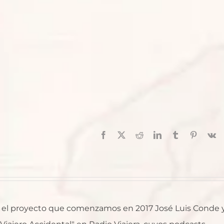
Facebook
X
Reddit
LinkedIn
Tumblr
Pinterest
V
al, el proyecto que comenzamos en 2017 José Luis Conde 