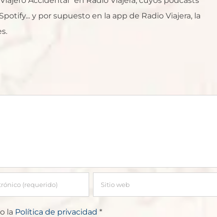
l Viajero Accidental" en Radio Viajera, cuyos podcasts
otify... y por supuesto en la app de Radio Viajera, la
s.
o la
Política de privacidad
*