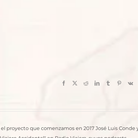
Facebook
X
Reddit
LinkedIn
Tumblr
Pinterest
V
al, el proyecto que comenzamos en 2017 José Luis Conde 