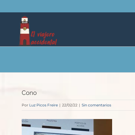
Saltar
al
contenido
Cono
Por
Luz Picos Freire
|
22/02/22
|
Sin comentarios