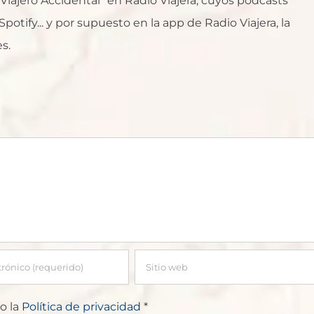
l Viajero Accidental" en Radio Viajera, cuyos podcasts
otify... y por supuesto en la app de Radio Viajera, la
s.
o la
Política de privacidad
*