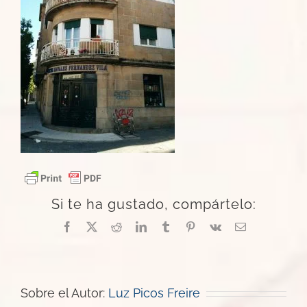
Si te ha gustado, compártelo:
Facebook
X
Reddit
LinkedIn
Tumblr
Pinterest
Vk
Correo
electrónico
Sobre el Autor:
Luz Picos Freire