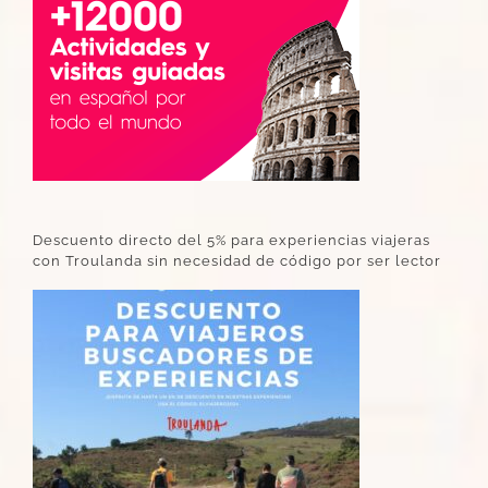
Descuento directo del 5% para experiencias viajeras
con Troulanda sin necesidad de código por ser lector