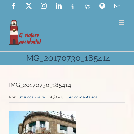
Saltar
Facebook
X
Instagram
LinkedIn
Ivoox
ITunes
Spotify
Corre
elect
al
contenido
IMG_20170730_185414
IMG_20170730_185414
Por
Luz Picos Freire
|
26/05/18
|
Sin comentarios