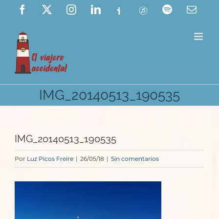
Saltar
Facebook
X
Instagram
LinkedIn
Ivoox
ITunes
Spotify
Corre
elect
al
contenido
IMG_20140513_190535
IMG_20140513_190535
Por
Luz Picos Freire
|
26/05/18
|
Sin comentarios