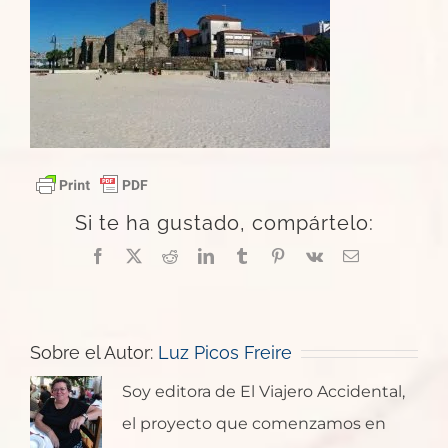
Si te ha gustado, compártelo:
Facebook
X
Reddit
LinkedIn
Tumblr
Pinterest
Vk
Correo
electrónico
Sobre el Autor:
Luz Picos Freire
Soy editora de El Viajero Accidental,
el proyecto que comenzamos en