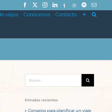
Facebook
X
Instagram
LinkedIn
Ivoox
ITunes
Spotify
Correo
electró
de viajes
Conócenos
Contacto
Buscar:
Entradas recientes
Consejos para planificar un viaje