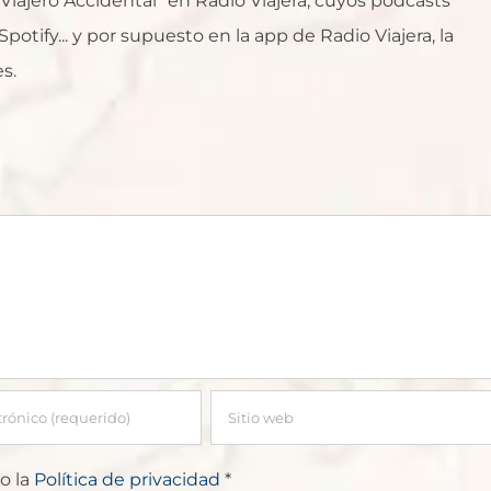
l Viajero Accidental" en Radio Viajera, cuyos podcasts
otify... y por supuesto en la app de Radio Viajera, la
s.
o la
Política de privacidad
*