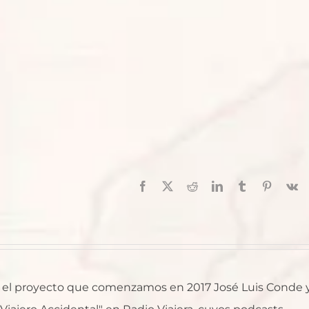
Facebook
X
Reddit
LinkedIn
Tumblr
Pinterest
V
al, el proyecto que comenzamos en 2017 José Luis Conde 