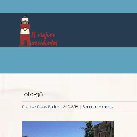
Saltar
al
contenido
foto-38
Por
Luz Picos Freire
|
24/05/18
|
Sin comentarios