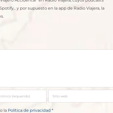
l Viajero Accidental" en Radio Viajera, cuyos podcasts
otify... y por supuesto en la app de Radio Viajera, la
s.
o la
Política de privacidad
*