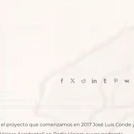
Facebook
X
Reddit
LinkedIn
Tumblr
Pinterest
V
al, el proyecto que comenzamos en 2017 José Luis Conde 