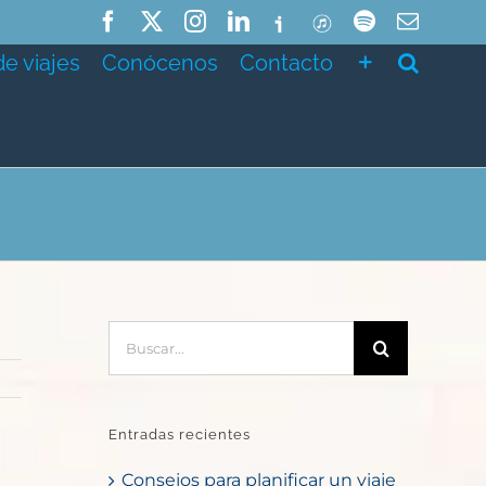
Facebook
X
Instagram
LinkedIn
Ivoox
ITunes
Spotify
Correo
electró
de viajes
Conócenos
Contacto
Buscar:
Entradas recientes
Consejos para planificar un viaje