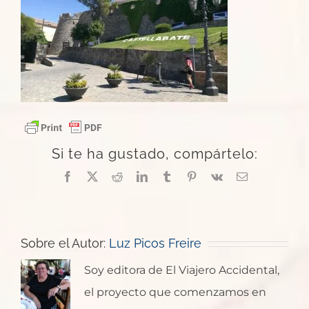
Si te ha gustado, compártelo:
Facebook
X
Reddit
LinkedIn
Tumblr
Pinterest
Vk
Correo
electrónico
Sobre el Autor:
Luz Picos Freire
Soy editora de El Viajero Accidental,
el proyecto que comenzamos en