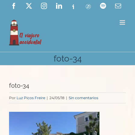
Saltar
Facebook
X
Instagram
LinkedIn
Ivoox
ITunes
Spotify
Corre
elect
al
contenido
foto-34
foto-34
Por
Luz Picos Freire
|
24/05/18
|
Sin comentarios