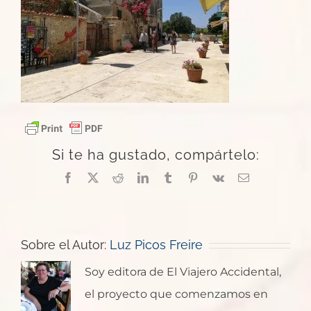
Si te ha gustado, compártelo:
Facebook
X
Reddit
LinkedIn
Tumblr
Pinterest
Vk
Correo
electrónico
Sobre el Autor:
Luz Picos Freire
Soy editora de El Viajero Accidental,
el proyecto que comenzamos en