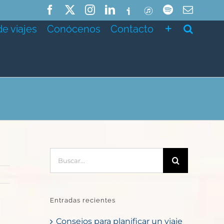
Facebook
X
Instagram
LinkedIn
Ivoox
ITunes
Spotify
Correo
electró
de viajes
Conócenos
Contacto
Buscar:
Entradas recientes
Consejos para planificar un viaje