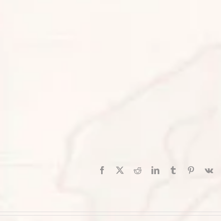
Facebook
X
Reddit
LinkedIn
Tumblr
Pinterest
V