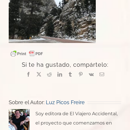
Si te ha gustado, compártelo:
Facebook
X
Reddit
LinkedIn
Tumblr
Pinterest
Vk
Correo
electrónico
Sobre el Autor:
Luz Picos Freire
Soy editora de El Viajero Accidental,
el proyecto que comenzamos en