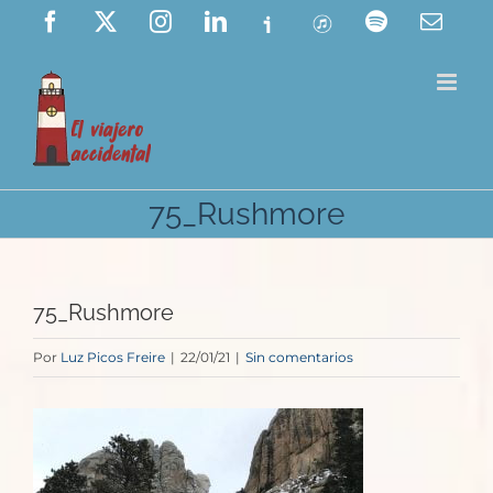
Saltar
Facebook
X
Instagram
LinkedIn
Ivoox
ITunes
Spotify
Corre
elect
al
contenido
75_Rushmore
75_Rushmore
Por
Luz Picos Freire
|
22/01/21
|
Sin comentarios