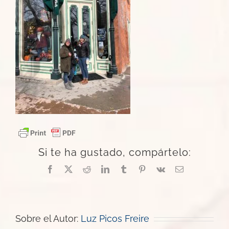
Si te ha gustado, compártelo:
Facebook
X
Reddit
LinkedIn
Tumblr
Pinterest
Vk
Correo
electrónico
Sobre el Autor:
Luz Picos Freire