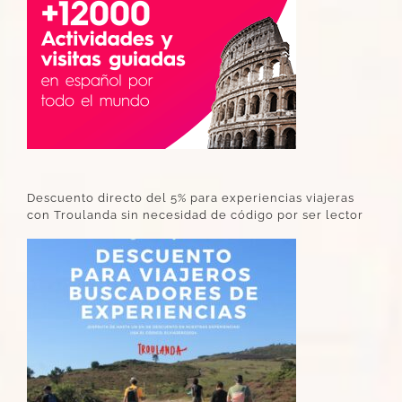
Descuento directo del 5% para experiencias viajeras
con Troulanda sin necesidad de código por ser lector