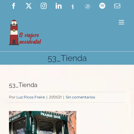
Saltar
Facebook
X
Instagram
LinkedIn
Ivoox
ITunes
Spotify
Corre
elect
al
contenido
53_Tienda
53_Tienda
Por
Luz Picos Freire
|
21/01/21
|
Sin comentarios