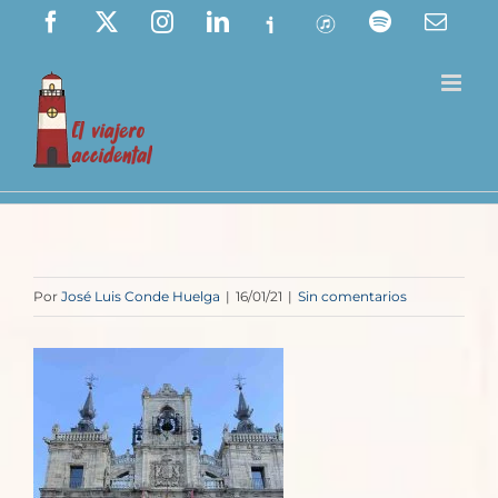
Saltar
Facebook
X
Instagram
LinkedIn
Ivoox
ITunes
Spotify
Corre
elect
al
contenido
Por
José Luis Conde Huelga
|
16/01/21
|
Sin comentarios