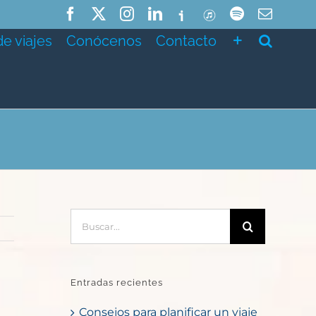
Facebook
X
Instagram
LinkedIn
Ivoox
ITunes
Spotify
Correo
electró
de viajes
Conócenos
Contacto
Buscar:
Entradas recientes
Consejos para planificar un viaje