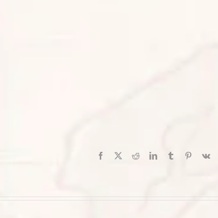
Facebook
X
Reddit
LinkedIn
Tumblr
Pinterest
V