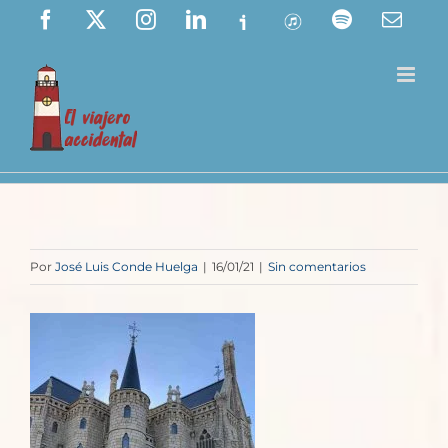
Saltar
Facebook
X
Instagram
LinkedIn
Ivoox
ITunes
Spotify
Corre
elect
al
contenido
Por
José Luis Conde Huelga
|
16/01/21
|
Sin comentarios