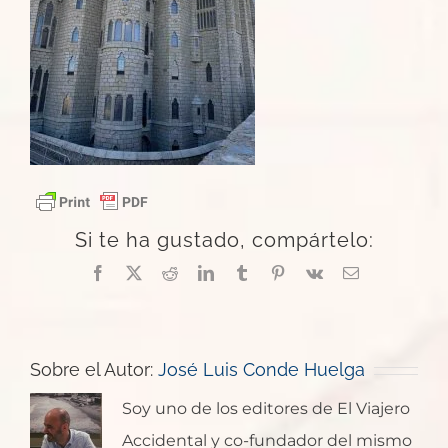
Si te ha gustado, compártelo:
Facebook
X
Reddit
LinkedIn
Tumblr
Pinterest
Vk
Correo
electrónico
Sobre el Autor:
José Luis Conde Huelga
Soy uno de los editores de El Viajero
Accidental y co-fundador del mismo