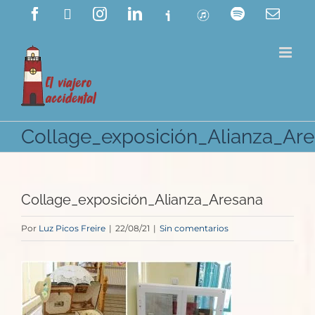
Saltar
Facebook
X
Instagram
LinkedIn
Ivoox
ITunes
Spotify
Corre
electr
al
contenido
Collage_exposición_Alianza_Ar
Collage_exposición_Alianza_Aresana
Por
Luz Picos Freire
|
22/08/21
|
Sin comentarios