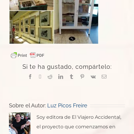
Si te ha gustado, compártelo:
Facebook
X
Reddit
LinkedIn
Tumblr
Pinterest
Vk
Correo
electrónico
Sobre el Autor:
Luz Picos Freire
Soy editora de El Viajero Accidental,
el proyecto que comenzamos en