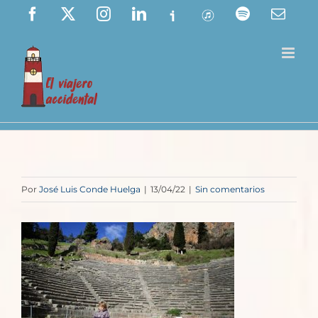
Saltar
Facebook
X
Instagram
LinkedIn
Ivoox
ITunes
Spotify
Corre
elect
al
contenido
Por
José Luis Conde Huelga
|
13/04/22
|
Sin comentarios