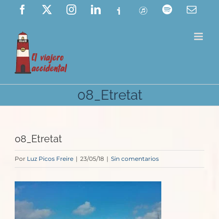
Saltar
Facebook
X
Instagram
LinkedIn
Ivoox
ITunes
Spotify
Corre
elect
al
contenido
08_Etretat
08_Etretat
Por
Luz Picos Freire
|
23/05/18
|
Sin comentarios