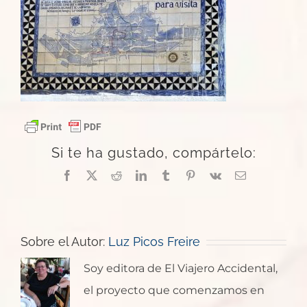
Si te ha gustado, compártelo:
Facebook
X
Reddit
LinkedIn
Tumblr
Pinterest
Vk
Correo
electrónico
Sobre el Autor:
Luz Picos Freire
Soy editora de El Viajero Accidental,
el proyecto que comenzamos en