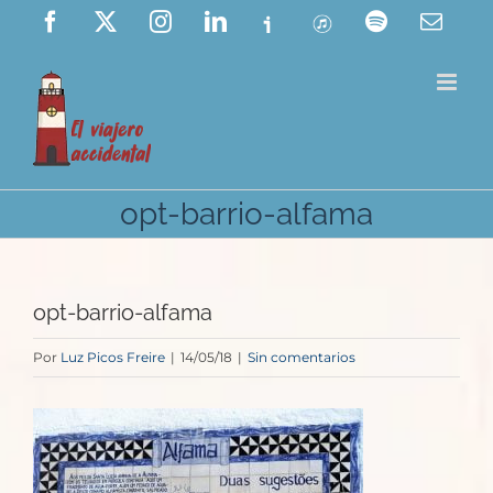
Saltar
Facebook
X
Instagram
LinkedIn
Ivoox
ITunes
Spotify
Corre
elect
al
contenido
opt-barrio-alfama
opt-barrio-alfama
Por
Luz Picos Freire
|
14/05/18
|
Sin comentarios