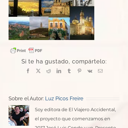
Si te ha gustado, compártelo:
Facebook
X
Reddit
LinkedIn
Tumblr
Pinterest
Vk
Correo
electrónico
Sobre el Autor:
Luz Picos Freire
Soy editora de El Viajero Accidental,
el proyecto que comenzamos en
2017 José Luis Conde y yo. Presento