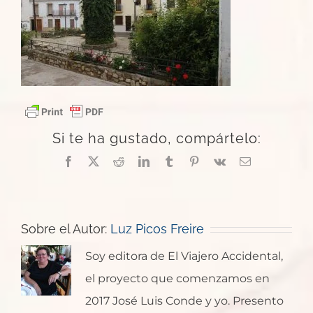
Si te ha gustado, compártelo:
Facebook
X
Reddit
LinkedIn
Tumblr
Pinterest
Vk
Correo
electrónico
Sobre el Autor:
Luz Picos Freire
Soy editora de El Viajero Accidental,
el proyecto que comenzamos en
2017 José Luis Conde y yo. Presento