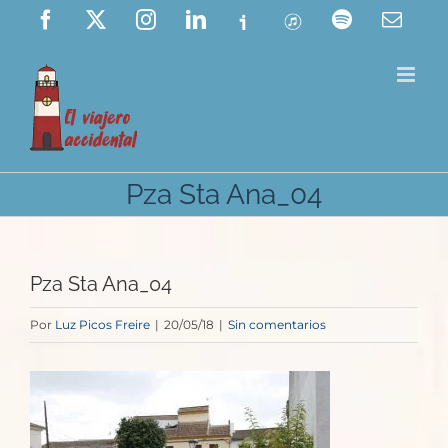
Saltar
Facebook
X
Instagram
LinkedIn
Ivoox
ITunes
Spotify
Corre
elect
al
contenido
Pza Sta Ana_04
Pza Sta Ana_04
Por
Luz Picos Freire
|
20/05/18
|
Sin comentarios