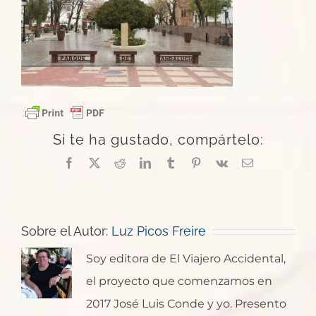
Si te ha gustado, compártelo:
Facebook
X
Reddit
LinkedIn
Tumblr
Pinterest
Vk
Correo
electrónico
Sobre el Autor:
Luz Picos Freire
Soy editora de El Viajero Accidental,
el proyecto que comenzamos en
2017 José Luis Conde y yo. Presento