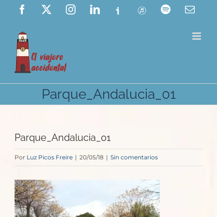
Saltar
Facebook
X
Instagram
LinkedIn
Ivoox
ITunes
Spotify
Corre
elect
al
contenido
Parque_Andalucia_01
Parque_Andalucia_01
Por
Luz Picos Freire
|
20/05/18
|
Sin comentarios