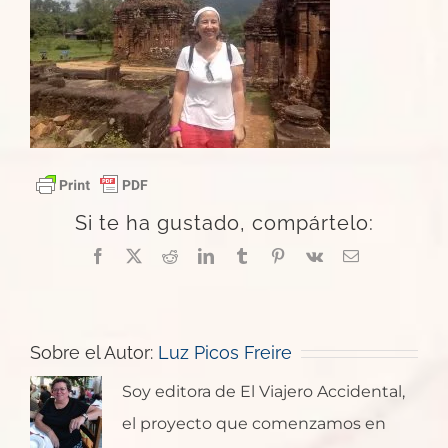
Si te ha gustado, compártelo:
Facebook
X
Reddit
LinkedIn
Tumblr
Pinterest
Vk
Correo
electrónico
Sobre el Autor:
Luz Picos Freire
Soy editora de El Viajero Accidental,
el proyecto que comenzamos en