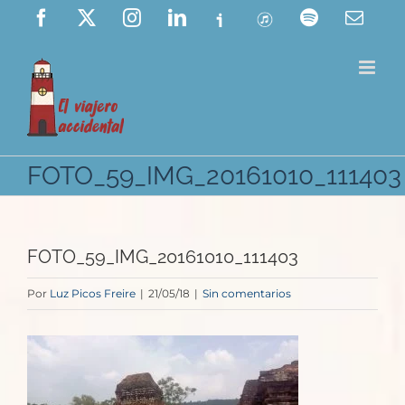
Saltar
Facebook
X
Instagram
LinkedIn
Ivoox
ITunes
Spotify
Corre
elect
al
contenido
FOTO_59_IMG_20161010_111403
FOTO_59_IMG_20161010_111403
Por
Luz Picos Freire
|
21/05/18
|
Sin comentarios