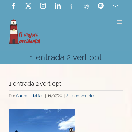
Saltar
Facebook
X
Instagram
LinkedIn
Ivoox
ITunes
Spotify
Corre
elect
al
contenido
1 entrada 2 vert opt
1 entrada 2 vert opt
Por
Carmen del Rio
|
14/07/20
|
Sin comentarios