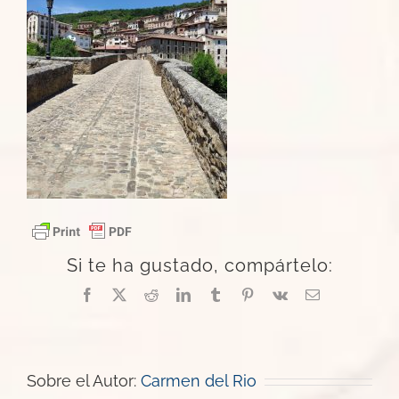
Si te ha gustado, compártelo:
Facebook
X
Reddit
LinkedIn
Tumblr
Pinterest
Vk
Correo
electrónico
Sobre el Autor:
Carmen del Rio