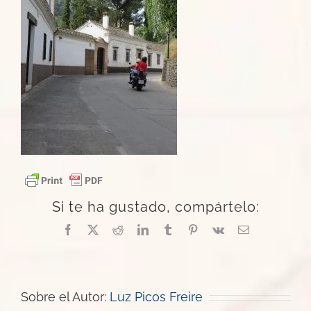
Si te ha gustado, compártelo:
Facebook
X
Reddit
LinkedIn
Tumblr
Pinterest
Vk
Correo
electrónico
Sobre el Autor:
Luz Picos Freire