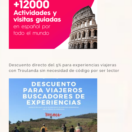
Descuento directo del 5% para experiencias viajeras
con Troulanda sin necesidad de código por ser lector