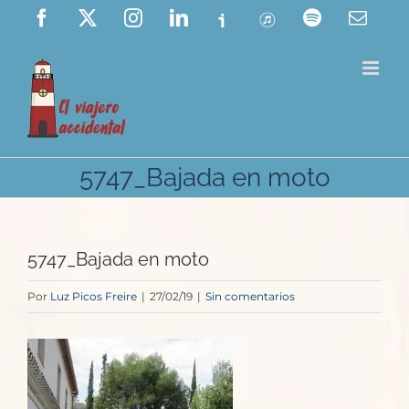
Saltar
Facebook
X
Instagram
LinkedIn
Ivoox
ITunes
Spotify
Corre
elect
al
contenido
5747_Bajada en moto
5747_Bajada en moto
Por
Luz Picos Freire
|
27/02/19
|
Sin comentarios