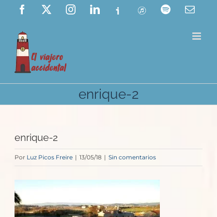
Saltar
Facebook
X
Instagram
LinkedIn
Ivoox
ITunes
Spotify
Corre
elect
al
contenido
enrique-2
enrique-2
Por
Luz Picos Freire
|
13/05/18
|
Sin comentarios