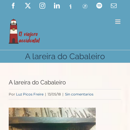
Saltar
Facebook
X
Instagram
LinkedIn
Ivoox
ITunes
Spotify
Corre
elect
al
contenido
A lareira do Cabaleiro
A lareira do Cabaleiro
Por
Luz Picos Freire
|
13/05/18
|
Sin comentarios