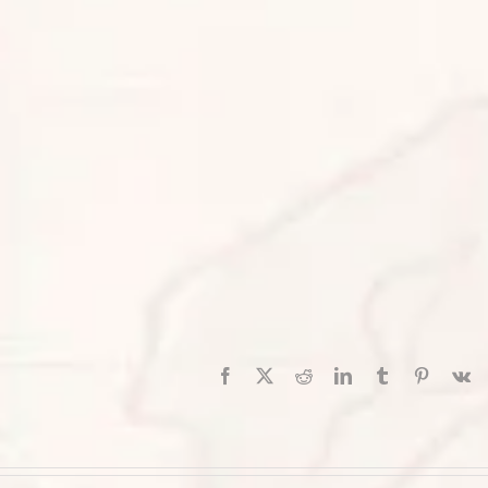
Facebook
X
Reddit
LinkedIn
Tumblr
Pinterest
V