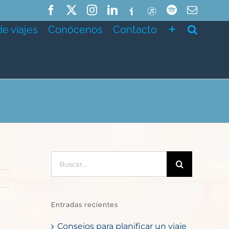
Facebook
X
Instagram
LinkedIn
Ivoox
ITunes
Spotify
Correo
electró
de viajes
Conócenos
Contacto
Buscar:
Entradas recientes
Consejos para planificar un viaje