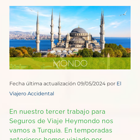
Ver
imagen
más
grande
Fecha última actualización 09/05/2024 por
El
Viajero Accidental
En nuestro tercer trabajo para
Seguros de Viaje Heymondo nos
vamos a Turquía. En temporadas
anteriores hemos viajado por