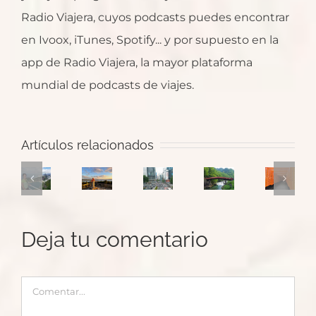
Radio Viajera, cuyos podcasts puedes encontrar
en Ivoox, iTunes, Spotify... y por supuesto en la
app de Radio Viajera, la mayor plataforma
mundial de podcasts de viajes.
Japón:
Ruta
Kyoto,
Artículos relacionados
para
Un
Japón:
Japón:
templos
un
Salto
Tokio
Hiroshima
de
primer
a
y
y
Nara
viaje
Galicia
templos
Valle
y
Deja tu comentario
a
con
de
de
santuario
Brasil
María
Nikko
Kiso
Fushimi
con
Rubio
Comentar
Inari-
Brasileristas
Taisha