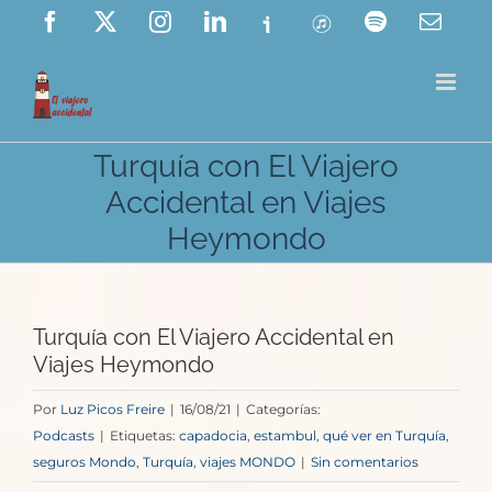
Saltar
Facebook
X
Instagram
LinkedIn
Ivoox
ITunes
Spotify
Corre
elect
al
contenido
Turquía con El Viajero
Accidental en Viajes
Heymondo
Turquía con El Viajero Accidental en
Viajes Heymondo
Por
Luz Picos Freire
|
16/08/21
|
Categorías:
Podcasts
|
Etiquetas:
capadocia
,
estambul
,
qué ver en Turquía
,
seguros Mondo
,
Turquía
,
viajes MONDO
|
Sin comentarios