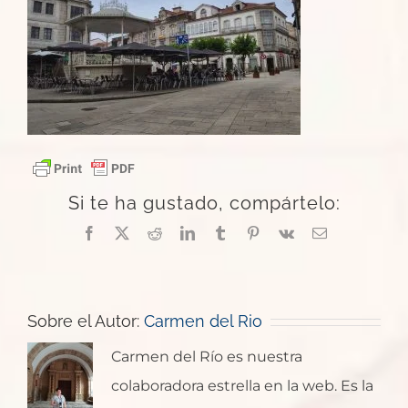
Si te ha gustado, compártelo:
Facebook
X
Reddit
LinkedIn
Tumblr
Pinterest
Vk
Correo
electrónico
Sobre el Autor:
Carmen del Rio
Carmen del Río es nuestra
colaboradora estrella en la web. Es la