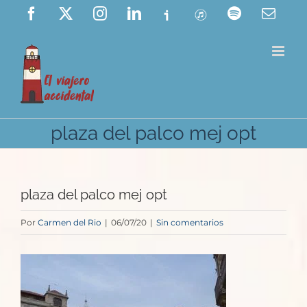
Saltar
Facebook
X
Instagram
LinkedIn
Ivoox
ITunes
Spotify
Corre
elect
al
contenido
plaza del palco mej opt
plaza del palco mej opt
Por
Carmen del Rio
|
06/07/20
|
Sin comentarios