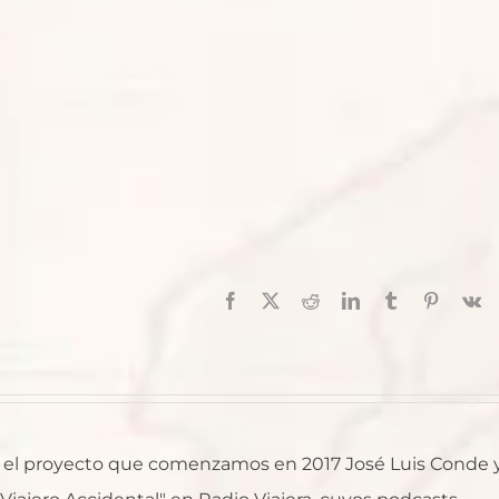
Facebook
X
Reddit
LinkedIn
Tumblr
Pinterest
V
al, el proyecto que comenzamos en 2017 José Luis Conde 