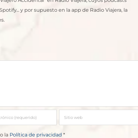
l Viajero Accidental" en Radio Viajera, cuyos podcasts
otify... y por supuesto en la app de Radio Viajera, la
s.
o la
Política de privacidad
*