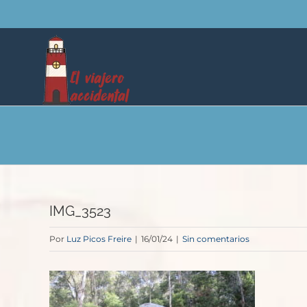
Saltar
al
contenido
IMG_3523
Por
Luz Picos Freire
|
16/01/24
|
Sin comentarios