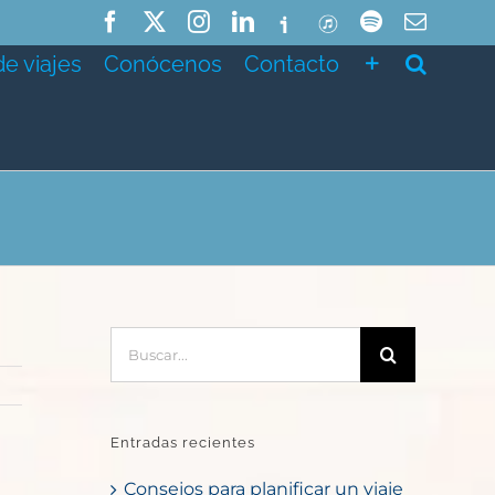
Facebook
X
Instagram
LinkedIn
Ivoox
ITunes
Spotify
Correo
electró
de viajes
Conócenos
Contacto
Buscar:
Entradas recientes
Consejos para planificar un viaje