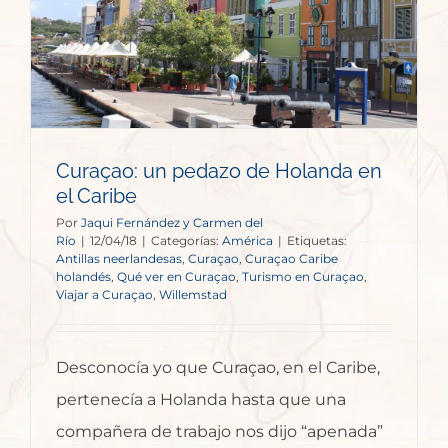
Curaçao: un pedazo de Holanda en
el Caribe
Por
Jaqui Fernández y Carmen del
Río
|
12/04/18
|
Categorías:
América
|
Etiquetas:
Antillas neerlandesas
,
Curaçao
,
Curaçao Caribe
holandés
,
Qué ver en Curaçao
,
Turismo en Curaçao
,
Viajar a Curaçao
,
Willemstad
Desconocía yo que Curaçao, en el Caribe,
pertenecía a Holanda hasta que una
compañera de trabajo nos dijo “apenada”