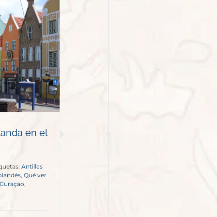
anda en el
quetas:
Antillas
olandés
,
Qué ver
a Curaçao
,