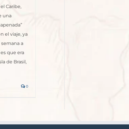
el Caribe,
e una
 “apenada”
el viaje, ya
a semana a
 es que era
a de Brasil,
0