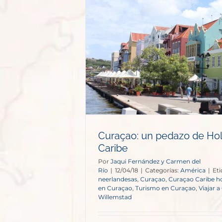
zo de Holanda
ribe
Curaçao: un pedazo de Hol
Caribe
Por
Jaqui Fernández y Carmen del
Río
|
12/04/18
|
Categorías:
América
|
Eti
neerlandesas
,
Curaçao
,
Curaçao Caribe h
en Curaçao
,
Turismo en Curaçao
,
Viajar 
Willemstad