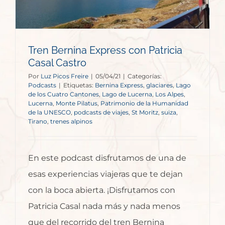
Tren Bernina Express con Patricia
Casal Castro
Por
Luz Picos Freire
|
05/04/21
|
Categorías:
Podcasts
|
Etiquetas:
Bernina Express
,
glaciares
,
Lago
de los Cuatro Cantones
,
Lago de Lucerna
,
Los Alpes
,
Lucerna
,
Monte Pilatus
,
Patrimonio de la Humanidad
de la UNESCO
,
podcasts de viajes
,
St Moritz
,
suiza
,
Tirano
,
trenes alpinos
En este podcast disfrutamos de una de
esas experiencias viajeras que te dejan
con la boca abierta. ¡Disfrutamos con
Patricia Casal nada más y nada menos
que del recorrido del tren Bernina